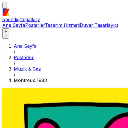
opendigitalgallery
Ana Sayfa
Posterler
Tasarım Hizmeti
Duvar Tasarlayıcı
tr
Ana Sayfa
/
Posterler
/
Müzik & Caz
/
Montreux 1983