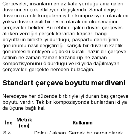
Çerçeveler, insanların en az kafa yorduğu ama galeri
duvarını en çok etkileyen değişkendir. Sanat değişir;
duvarın özenle kurgulanmış bir kompozisyon olarak mı
yoksa duvara asılı bir resim olarak mı okunacağını
çerçeveler belirler. Bu rehber, galeri duvarı çerçevesi
alırken verdiğin gerçek kararları kapsar: hangi
boyutların birlikte iyi durduğu, paspartu derinliğinin
görünümü nasıl değiştirdiği, karışık bir duvarın kaotik
görünmesini önleyen üç doku kuralı, hazır bir çerçeve
setinin ne zaman zaman kazandırıp ne zaman
kompozisyonunu öldürdüğü ve iki yılda dağılmayan
çerçeveleri gerçekte nereden bulacağın.
Standart çerçeve boyutu merdiveni
Neredeyse her düzende birbiriyle iyi duran beş çerçeve
boyutu vardır. Tek bir kompozisyonda bunlardan iki ya
da üçüne bağlı kal.
Metrik
İnç
Kullanım
(cm)
8 ×
Dolgu / aksan. Gerçek bir parça olarak