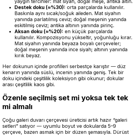
yaygın tercihler: mat siyah, doğal meşe, antika altın.
Destek doku (≈%30):
orta parçalarda kullanılır.
Baskınla aynı sıcak/soğuk aileden. Mat siyahın
yanında parlatılmış ceviz; doğal meşenin yanında
eskitilmiş ceviz; antika altının yanında pirinç.
Aksan doku (≈%20):
en küçük parçalarda
kullanılır. Kompozisyonu yükseltir, yoğunluğu kırar.
Mat siyahın yanında beyaza boyalı çerçeveler;
doğal meşenin yanında ince siyah; altının yanında
kırık beyaz.
Her dokunun içinde profilleri serbestçe karıştır — düz
kenarın yanında süslü, incenin yanında geniş. Tek bir
doku içindeki çeşitlilik koleksiyon gibi okunur; dokular
arası çeşitlilik kaos gibi.
Özenle seçilmiş set mi yoksa tek tek
mi almalı
Çoğu galeri duvarı çerçevesi üreticisi artık hazır “galeri
setleri” satıyor — uyumlu boyut ve dokularda 5–9
çerçeve, bazen asmak için bir düzen şemasıyla. Dürüst