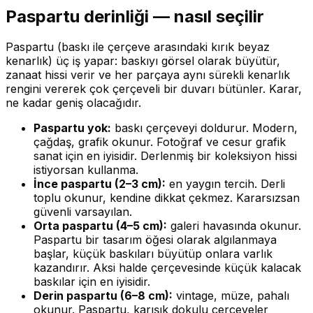
Paspartu derinliği — nasıl seçilir
Paspartu (baskı ile çerçeve arasındaki kırık beyaz
kenarlık) üç iş yapar: baskıyı görsel olarak büyütür,
zanaat hissi verir ve her parçaya aynı sürekli kenarlık
rengini vererek çok çerçeveli bir duvarı bütünler. Karar,
ne kadar geniş olacağıdır.
Paspartu yok:
baskı çerçeveyi doldurur. Modern,
çağdaş, grafik okunur. Fotoğraf ve cesur grafik
sanat için en iyisidir. Derlenmiş bir koleksiyon hissi
istiyorsan kullanma.
İnce paspartu (2–3 cm):
en yaygın tercih. Derli
toplu okunur, kendine dikkat çekmez. Kararsızsan
güvenli varsayılan.
Orta paspartu (4–5 cm):
galeri havasında okunur.
Paspartu bir tasarım öğesi olarak algılanmaya
başlar, küçük baskıları büyütüp onlara varlık
kazandırır. Aksi halde çerçevesinde küçük kalacak
baskılar için en iyisidir.
Derin paspartu (6–8 cm):
vintage, müze, pahalı
okunur. Paspartu, karışık dokulu çerçeveler