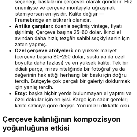
seçeneği, baskılarını çerçeveli olarak gönderir. Hız
önemliyse ve çerçeve montajıyla uğraşmak
istemiyorsan en iyisidir. Kalite değişir —
Framebridge en istikrarlı olanıdır.
Antika çarşıları:
özenle seçilmiş vintage, fiyatı
şişirilmiş. Çerçeve başına 25–80 dolar. İkinci el
avından daha hızlı; tezgâh sahibi seçkiyi senin için
zaten yapmış.
Özel çerçeve atölyeleri:
en yüksek maliyet
(çerçeve başına 80–250 dolar, süslü ya da özel
boyutta daha fazlası) ve en yüksek kalite. Tek bir
iddialı parça, miras niteliğinde bir fotoğraf ya da
değerinin hak ettiği herhangi bir baskı için doğru
tercih. Bütçeyle çok parçalı bir galeriyi doldurmak
için yanlış tercih.
Etsy:
başka hiçbir yerde bulunmayan el yapımı ve
özel dokular için en iyisi. Kargo için sabır gerekir;
kalite satıcıya göre değişir. Yorumları dikkatle oku.
Çerçeve kalınlığının kompozisyon
yoğunluğuna etkisi