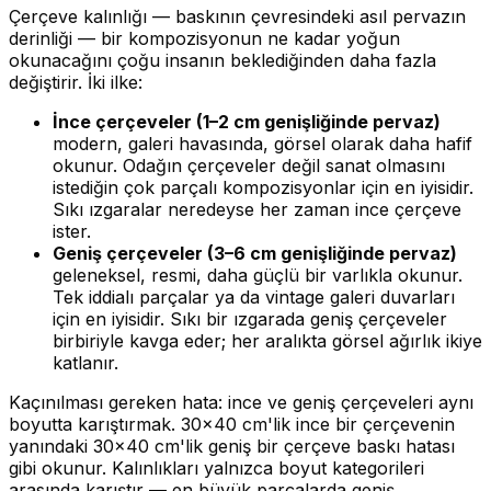
Çerçeve kalınlığı — baskının çevresindeki asıl pervazın
derinliği — bir kompozisyonun ne kadar yoğun
okunacağını çoğu insanın beklediğinden daha fazla
değiştirir. İki ilke:
İnce çerçeveler (1–2 cm genişliğinde pervaz)
modern, galeri havasında, görsel olarak daha hafif
okunur. Odağın çerçeveler değil sanat olmasını
istediğin çok parçalı kompozisyonlar için en iyisidir.
Sıkı ızgaralar neredeyse her zaman ince çerçeve
ister.
Geniş çerçeveler (3–6 cm genişliğinde pervaz)
geleneksel, resmi, daha güçlü bir varlıkla okunur.
Tek iddialı parçalar ya da vintage galeri duvarları
için en iyisidir. Sıkı bir ızgarada geniş çerçeveler
birbiriyle kavga eder; her aralıkta görsel ağırlık ikiye
katlanır.
Kaçınılması gereken hata: ince ve geniş çerçeveleri aynı
boyutta karıştırmak. 30×40 cm'lik ince bir çerçevenin
yanındaki 30×40 cm'lik geniş bir çerçeve baskı hatası
gibi okunur. Kalınlıkları yalnızca boyut kategorileri
arasında karıştır — en büyük parçalarda geniş