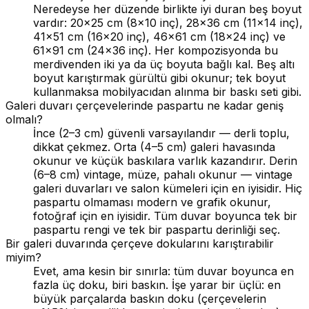
Neredeyse her düzende birlikte iyi duran beş boyut
vardır: 20×25 cm (8×10 inç), 28×36 cm (11×14 inç),
41×51 cm (16×20 inç), 46×61 cm (18×24 inç) ve
61×91 cm (24×36 inç). Her kompozisyonda bu
merdivenden iki ya da üç boyuta bağlı kal. Beş altı
boyut karıştırmak gürültü gibi okunur; tek boyut
kullanmaksa mobilyacıdan alınma bir baskı seti gibi.
Galeri duvarı çerçevelerinde paspartu ne kadar geniş
olmalı?
İnce (2–3 cm) güvenli varsayılandır — derli toplu,
dikkat çekmez. Orta (4–5 cm) galeri havasında
okunur ve küçük baskılara varlık kazandırır. Derin
(6–8 cm) vintage, müze, pahalı okunur — vintage
galeri duvarları ve salon kümeleri için en iyisidir. Hiç
paspartu olmaması modern ve grafik okunur,
fotoğraf için en iyisidir. Tüm duvar boyunca tek bir
paspartu rengi ve tek bir paspartu derinliği seç.
Bir galeri duvarında çerçeve dokularını karıştırabilir
miyim?
Evet, ama kesin bir sınırla: tüm duvar boyunca en
fazla üç doku, biri baskın. İşe yarar bir üçlü: en
büyük parçalarda baskın doku (çerçevelerin