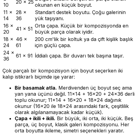
20 × 25
10
okunan en küçük boyut.
11 ×
28 ×
Standart destek boyutu. Çoğu galerinin
14
36
yük taşıyanı.
16 ×
Orta çapa. Küçük bir kompozisyonda en
41 × 51
20
büyük parça olarak iyidir.
18 ×
46 ×
200 cm'lik bir koltuk ya da çift kişilik başlık
24
61
için güçlü çapa.
24 ×
61 × 91
İddialı çapa. Bir duvarı tek başına taşır.
36
Çok parçalı bir kompozisyon için boyut seçerken iki
kalıp istikrarlı biçimde işe yarar:
Bir basamak atla.
Merdivenden üç boyut seç ama
yan yana üçünü değil. 11×14 + 16×20 + 24×36 derli
toplu okunur; 11×14 + 16×20 + 18×24 dağınık
okunur (16×20 ile 18×24 arasındaki fark, çeşitlilik
olarak algılanamayacak kadar küçük).
Çapa + ikili + ikili.
Bir büyük, iki orta, iki küçük. Beş
parça, üç boyut, klasik galeri kompozisyonu. Her
orta boyutta ikileme, simetri seçenekleri yaratır.