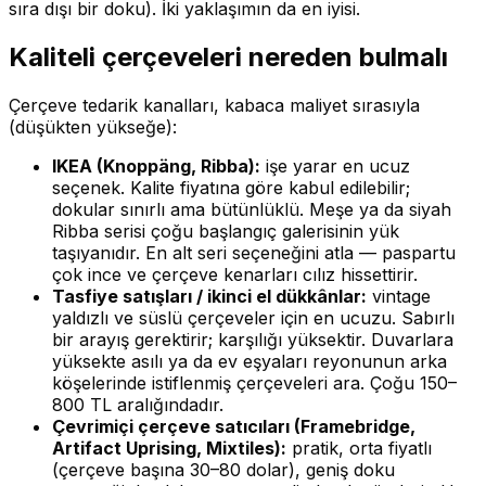
sıra dışı bir doku). İki yaklaşımın da en iyisi.
Kaliteli çerçeveleri nereden bulmalı
Çerçeve tedarik kanalları, kabaca maliyet sırasıyla
(düşükten yükseğe):
IKEA (Knoppäng, Ribba):
işe yarar en ucuz
seçenek. Kalite fiyatına göre kabul edilebilir;
dokular sınırlı ama bütünlüklü. Meşe ya da siyah
Ribba serisi çoğu başlangıç galerisinin yük
taşıyanıdır. En alt seri seçeneğini atla — paspartu
çok ince ve çerçeve kenarları cılız hissettirir.
Tasfiye satışları / ikinci el dükkânlar:
vintage
yaldızlı ve süslü çerçeveler için en ucuzu. Sabırlı
bir arayış gerektirir; karşılığı yüksektir. Duvarlara
yüksekte asılı ya da ev eşyaları reyonunun arka
köşelerinde istiflenmiş çerçeveleri ara. Çoğu 150–
800 TL aralığındadır.
Çevrimiçi çerçeve satıcıları (Framebridge,
Artifact Uprising, Mixtiles):
pratik, orta fiyatlı
(çerçeve başına 30–80 dolar), geniş doku