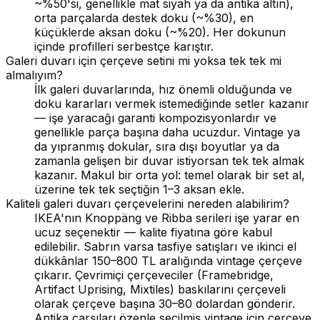
~%50'si, genellikle mat siyah ya da antika altın),
orta parçalarda destek doku (~%30), en
küçüklerde aksan doku (~%20). Her dokunun
içinde profilleri serbestçe karıştır.
Galeri duvarı için çerçeve setini mi yoksa tek tek mi
almalıyım?
İlk galeri duvarlarında, hız önemli olduğunda ve
doku kararları vermek istemediğinde setler kazanır
— işe yaracağı garanti kompozisyonlardır ve
genellikle parça başına daha ucuzdur. Vintage ya
da yıpranmış dokular, sıra dışı boyutlar ya da
zamanla gelişen bir duvar istiyorsan tek tek almak
kazanır. Makul bir orta yol: temel olarak bir set al,
üzerine tek tek seçtiğin 1–3 aksan ekle.
Kaliteli galeri duvarı çerçevelerini nereden alabilirim?
IKEA'nın Knoppäng ve Ribba serileri işe yarar en
ucuz seçenektir — kalite fiyatına göre kabul
edilebilir. Sabrın varsa tasfiye satışları ve ikinci el
dükkânlar 150–800 TL aralığında vintage çerçeve
çıkarır. Çevrimiçi çerçeveciler (Framebridge,
Artifact Uprising, Mixtiles) baskılarını çerçeveli
olarak çerçeve başına 30–80 dolardan gönderir.
Antika çarşıları özenle seçilmiş vintage için çerçeve