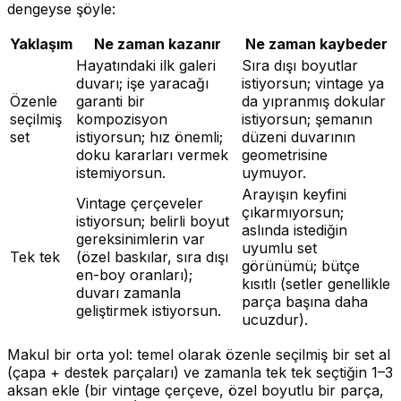
dengeyse şöyle:
Yaklaşım
Ne zaman kazanır
Ne zaman kaybeder
Hayatındaki ilk galeri
Sıra dışı boyutlar
duvarı; işe yaracağı
istiyorsun; vintage ya
Özenle
garanti bir
da yıpranmış dokular
seçilmiş
kompozisyon
istiyorsun; şemanın
set
istiyorsun; hız önemli;
düzeni duvarının
doku kararları vermek
geometrisine
istemiyorsun.
uymuyor.
Arayışın keyfini
Vintage çerçeveler
çıkarmıyorsun;
istiyorsun; belirli boyut
aslında istediğin
gereksinimlerin var
uyumlu set
Tek tek
(özel baskılar, sıra dışı
görünümü; bütçe
en-boy oranları);
kısıtlı (setler genellikle
duvarı zamanla
parça başına daha
geliştirmek istiyorsun.
ucuzdur).
Makul bir orta yol: temel olarak özenle seçilmiş bir set al
(çapa + destek parçaları) ve zamanla tek tek seçtiğin 1–3
aksan ekle (bir vintage çerçeve, özel boyutlu bir parça,